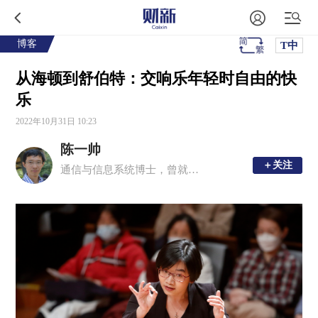
博客
T中
从海顿到舒伯特：交响乐年轻时自由的快
乐
2022年10月31日 10:23
陈一帅
＋关注
＋关注
通信与信息系统博士，曾就职于朗讯贝尔实验室，现居北京，Kassy的爸爸。个人主页：https://yishuai.github.io