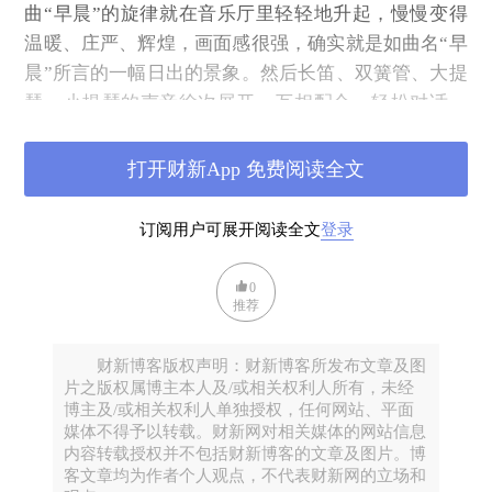
曲“早晨”的旋律就在音乐厅里轻轻地升起，慢慢变得
温暖、庄严、辉煌，画面感很强，确实就是如曲名“早
晨”所言的一幅日出的景象。然后长笛、双簧管、大提
琴、小提琴的声音徐次展开，互相配合，轻松对话。
音乐家们看起来游刃有余，收放自如，乐音柔美，富
有激情，配合默契。曲毕，坐在我旁边的一位大爷突
打开财新App 免费阅读全文
然大喊一句：“Bravo！”响彻全场，把我吓了一跳。我
朝他投去了赞赏的目光，因为赖嘉静指挥和乐队（我
订阅用户可展开阅读全文
登录
看他们都是年轻人）的表现，确实用心、专业，值得
赞叹。
0
推荐
曲目的选择，是本次演出成功的重要原因。这三首曲
子，特别适合家庭式的音乐会。这三首曲子是《D大调
财新博客版权声明：财新博客所发布文章及图
第六号交响曲“早晨”, 海顿, 1761年》,《D大调第四号
片之版权属博主本人及/或相关权利人所有，未经
小提琴协奏曲，K. 218, 莫扎特, 1775年》, 《降B大调
博主及/或相关权利人单独授权，任何网站、平面
媒体不得予以转载。财新网对相关媒体的网站信息
第五号交响曲, D. 485, 舒伯特，1816年》。它们都是
内容转载授权并不包括财新博客的文章及图片。博
作曲家为宫廷或家庭音乐会而作的小交响曲，使用的
客文章均为作者个人观点，不代表财新网的立场和